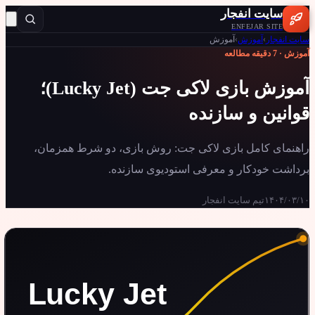
سایت انفجار
ENFEJAR SITE
ت انفجار
›
آموزش
›
آموزش
وزش
·
7
دقیقه مطالعه
آموزش بازی لاکی جت (Lucky Jet)؛
انین و سازنده
هنمای کامل بازی لاکی جت: روش بازی، دو شرط همزمان،
داشت خودکار و معرفی استودیوی سازنده.
۱۴۰۴/۰۳
تیم سایت انفجار