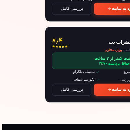
د به سایت
بررسی کامل
۸٫۴
ضرات بت
حب:
پویان مختاری
 کمتر از ۲ ساعت
داقل برداشت · ۲۴/۷
ریع
پشتیبانی تلگرام
ورزشی
الگوریتم شفاف
د به سایت
بررسی کامل