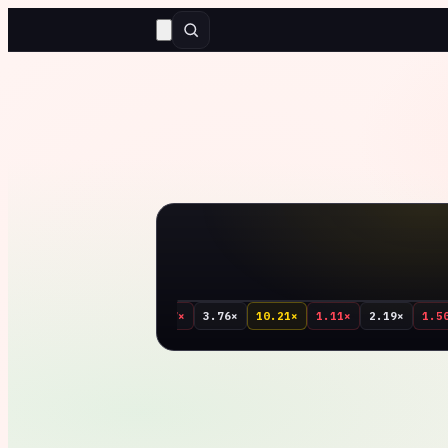
7.77×
1.07×
3.76×
10.21×
1.11×
2.19×
1.5