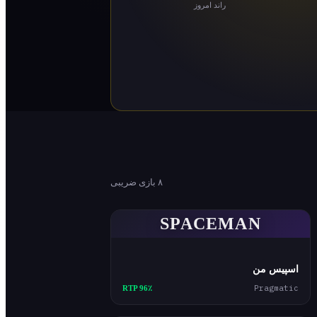
راند امروز
۸ بازی ضریبی
SPACEMAN
اسپیس من
Pragmatic
RTP 96٪