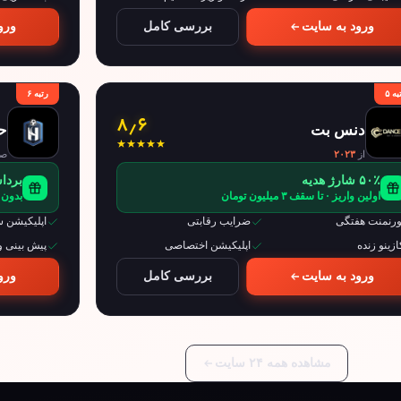
ورود به سایت
بررسی کامل
ورو
به ۵
رتبه ۶
۸٫۶
دنس بت
ح
از
۲۰۲۳
صا
۵۰٪ شارژ هدیه
برداشت
اولین واریز · تا سقف ۳ میلیون تومان
بدون ح
ورنمنت هفتگی
ضرایب رقابتی
اپلیکیشن س
ازینو زنده
اپلیکیشن اختصاصی
پیش بینی 
ورود به سایت
بررسی کامل
ورو
مشاهده همه ۲۴ سایت