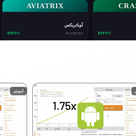
AVIATRIX
CRA
آویاتریکس
Aviatrix
RTP 97٪
RTP 97٪
آموزش