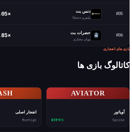
دنس بت
.05×
#05
پلتفرم Dance
حضرات بت
.85×
#06
پویان مختاری
بازی های انفجاری
کاتالوگ بازی ها
ASH
AVIATOR
آویاتور
انفجار اصلی
Montigo
Spribe
RTP 97٪