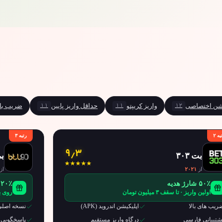
۱۱
۱۱
۱۲
یشن اختصاصی
واریز کریپتو
حداقل واریز پایین
ضریب بال
به ۲
رتبه ۳
۹٫۳
بت ۳۰۳
بی
از
۲۰۲۱
از
۵۰٪ شارژ هدیه
۲۰٪ کش بک هفتگی
اولین واریز · تا سقف ۳ میلیون تومان
روی باخت 
ریب های بالا
اپلیکیشن اندروید (APK)
نسخه اصلی 
شتیبانی فارسی
درگاه واریز مستقیم
پاسخگویی 