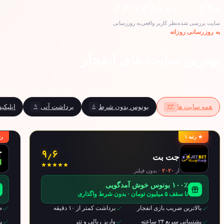
۲۴/۷
+۳۸۰۰
+۲۴
سایت بررسی شده
نظر کاربر واقعی
به روزرسانی
به روزرسانی روزانه
بهترین سایت های انفجار
۹
۸
۲۳
همه سایت ها
بونوس بدون شرط
برداشت آنی
اپلیک
★ رتبه ۱
رت
۹٫۶
جت بت
از
۲۰۲۰
· بدون فیلتر
۱۰۰٪ بونوس خوش آمدگویی
تا سقف ۵ میلیون تومان · بدون شرط واگذاری
بالاترین ضریب بازی انفجار
برداشت کمتر از ۱۰ دقیقه
ض
پشتیبانی سریع ۲۴ ساعته
واریز ریالی و تتر
پ