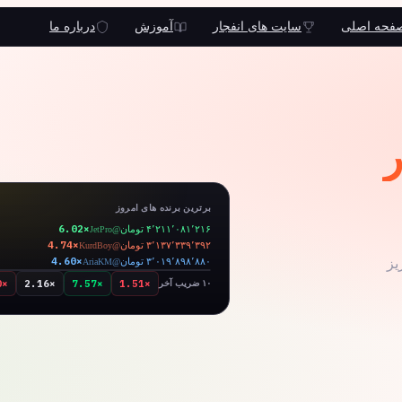
فحه اصلی
سایت های انفجار
آموزش
درباره ما
ر
برترین برنده های امروز
6.02×
۴٬۲۱۱٬۰۸۱٬۲۱۶ تومان
@JetPro
4.74×
۳٬۱۳۷٬۳۳۹٬۳۹۲ تومان
@KurdBoy
0
30
60
4.60×
یز
۳٬۰۱۹٬۸۹۸٬۸۸۰ تومان
@AriaKM
39.56
33×
0×
2.16×
7.57×
1.51×
۱۰ ضریب آخر
×
25×
17×
9×
1×