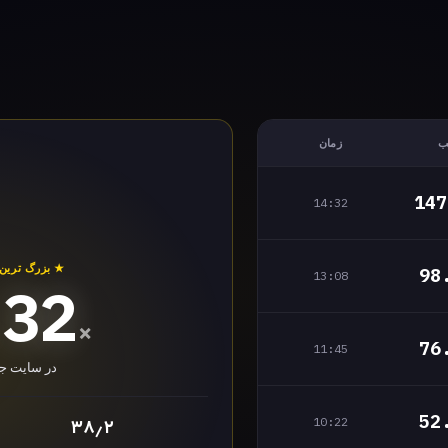
ب
زمان
147
14:32
★ بزرگ ترین ضریب ۲۴
98
13:08
.32
×
76
11:45
در سایت جت 
52
10:22
۳۸٫۲