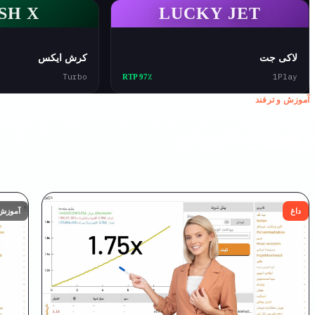
SH X
LUCKY JET
لاکی جت
کرش ایکس
Turbo
1Play
RTP 97٪
آموزش و ترفند
راهنمای کاربران
داغ
آموزش