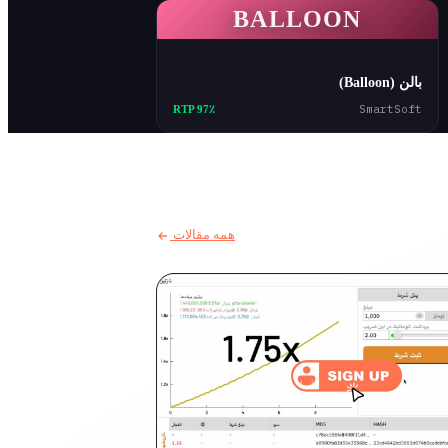
BALLOON
بالن (Balloon)
SmartSoft
RTP 97٪
همه مقالات