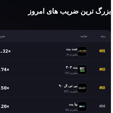
بزرگ ترین ضریب های امروز
رتبه
سایت
ضری
جت بت
.32×
#01
پلتفرم Jet
بت ۳۰۳
.74×
#02
پلتفرم 303
بی تی ال ۹۰
.50×
#03
پلتفرم BTL
بیا بت
.20×
#04
پلتفرم Bia