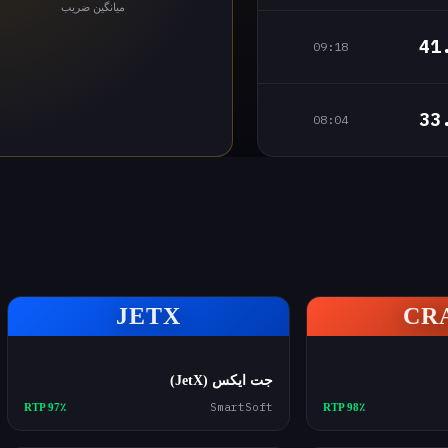
میانگین ضریب
41
09:18
33
08:04
JETX
CR
جت ایکس (JetX)
SmartSoft
RTP 97٪
RTP 98٪