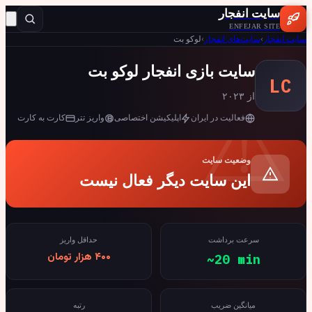
سایت انفجار
ENFEJAR SITE
ت انفجار
›
سایت‌های انفجار
›
لوکو بت
سایت بازی انفجار لوکو بت
LC
از ۲۰۲۳
فعالیت در ایران
اپلیکیشن اختصاصی
واریز تتر
کارت به کارت
وضعیت سایت
این سایت دیگر فعال نیست
سرعت برداشت
حداقل واریز
۴۰۰ هزار تومان
~20 min
میانگین ضریب
رتبه