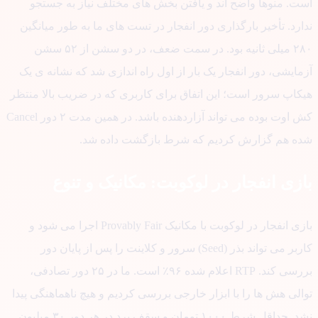
ت. منوها واضح اند و یافتن بخش های مختلف نیاز به جستجو
رد. تأخیر بارگذاری دور انفجار در تست های ما به طور میانگین
۲۸۰ میلی ثانیه بود. در سمت ضعف، در دو سشن از ۵۲ سشن
ایشی، دور انفجار یک بار از اول راه اندازی شد که نشانه ی یک
کاپ سرور است؛ این اتفاق برای کاربری که در ضریب بالا منتظر
کش اوت بوده می تواند آزاردهنده باشد. در همین مدت ۲ دور Cancel
ه هم گزارش کردیم که شرط بازگشت داده شد.
زی انفجار در لوکوبت: مکانیک و تنوع
بازی انفجار در لوکوبت با مکانیک Provably Fair اجرا می شود و
کاربر می تواند بذر (Seed) سرور و کلاینت را پس از پایان دور
بررسی کند. RTP اعلام شده ۹۶٪ است. ما در ۲۵ دور تصادفی،
لی هش ها را با ابزار خارجی بررسی کردیم و هیچ ناهماهنگی پیدا
نشد. حداقل شرط ۱۰۰۰ تومان و سقف برد در هر دور ۳۰ میلیون