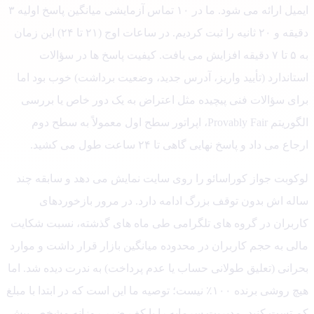
ایمیل ارائه می شود. ما در ۱۰ تماس آزمایشی میانگین پاسخ اولیه ۳
دقیقه و ۲۰ ثانیه را ثبت کردیم. در ساعات اوج (۲۱ تا ۲۴) این زمان
به ۵ تا ۷ دقیقه افزایش می یافت. کیفیت پاسخ ها در سؤالات
اندارد (تأیید واریز، آدرس جدید، وضعیت برداشت) خوب بود اما
ای سؤالات فنی پیچیده مثل اعتراض به یک دور خاص یا بررسی
الگوریتم Provably Fair، اپراتور سطح اول معمولاً به سطح دوم
ع می داد و پاسخ نهایی گاهی تا ۲۴ ساعت طول می کشید.
کوبت جواز کوراسائو را روی سایت نمایش می دهد و سابقه چند
له اش بدون توقف بزرگ ادامه دارد. در مرور بازخوردهای
ربران در گروه های تلگرامی طی ماه های گذشته، نسبت شکایت
ی به حجم کاربران در محدوده میانگین بازار قرار داشت و موارد
رانی (تعلیق طولانی حساب یا عدم پرداخت) به ندرت دیده شد. اما
هیچ روشی برنده ۱۰۰٪ نیست؛ توصیه ما این است که در ابتدا با مبلغ
 تست کنید، مدیریت سرمایه را با کف ضرر روزانه مشخص پیش