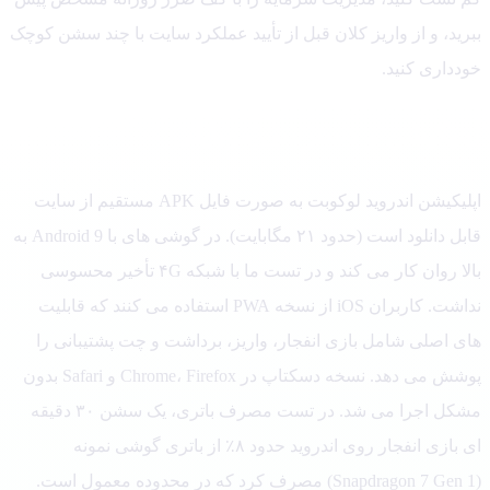
ید، و از واریز کلان قبل از تأیید عملکرد سایت با چند سشن کوچک
دداری کنید.
لیکیشن و دسترسی موبایلی
اپلیکیشن اندروید لوکوبت به صورت فایل APK مستقیم از سایت
قابل دانلود است (حدود ۲۱ مگابایت). در گوشی های با Android 9 به
بالا روان کار می کند و در تست ما با شبکه ۴G تأخیر محسوسی
نداشت. کاربران iOS از نسخه PWA استفاده می کنند که قابلیت
ی اصلی شامل بازی انفجار، واریز، برداشت و چت پشتیبانی را
پوشش می دهد. نسخه دسکتاپ در Chrome، Firefox و Safari بدون
مشکل اجرا می شد. در تست مصرف باتری، یک سشن ۳۰ دقیقه
ای بازی انفجار روی اندروید حدود ۸٪ از باتری گوشی نمونه
(Snapdragon 7 Gen 1) مصرف کرد که در محدوده معمول است.