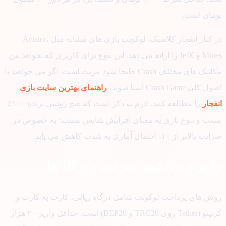
مان است.
در کنار انفجار کلاسیک، لوکوبت بازی های مشابه مثل Aviator،
Mines و JetX را ارائه می دهد. این تنوع برای کاربری که بخواهد بین
مکانیک های مختلف Crash جابجا شود مزیت است. اگر می خواهید با
لی Crash Game آشنا شوید،
راهنمای بهترین سایت بازی
جار
را مطالعه کنید. لازم به ذکر است که هیچ روشی برنده ۱۰۰٪
ست و تنوع بازی به معنای افزایش شانس نیست؛ به خصوص در
لاتر از ۱۰، احتمال آماری به شدت کاهش می یابد.
ریز و برداشت: سرعت و درگاه ها
ش های پرداخت لوکوبت شامل درگاه ریالی، کارت به کارت و
کریپتو (Tether روی TRC20 و BEP20) است. حداقل واریز ۲۰ هزار