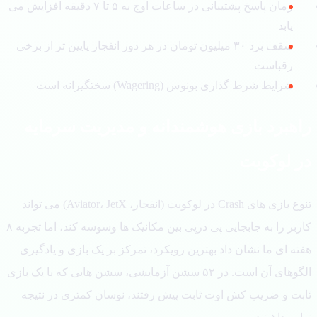
زمان پاسخ پشتیبانی در ساعات اوج به ۵ تا ۷ دقیقه افزایش می
یابد
سقف برد ۳۰ میلیون تومان در هر دور انفجار پایین تر از برخی
رقباست
شرایط شرط گذاری بونوس (Wagering) سختگیرانه است
هبرد بازی هوشمندانه و مدیریت سرمایه
 لوکوبت
تنوع بازی های Crash در لوکوبت (انفجار، Aviator، JetX) می تواند
کاربر را به جابجایی پی درپی بین مکانیک ها وسوسه کند، اما تجربه ۸
ه ای ما نشان داد بهترین رویکرد، تمرکز بر یک بازی و یادگیری
الگوهای آن است. در ۵۲ سشن آزمایشی، سشن هایی که با یک بازی
بت و ضریب کش اوت ثابت پیش رفتند، نوسان کمتری در نتیجه