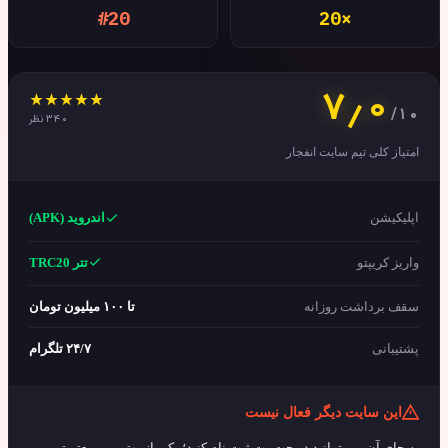
#20
20×
۷٫۰
/۱۰
۳۴۰ نظر
امتیاز کلی تیم سایت انفجار
اپلیکیشن
اندروید (APK)
واریز کریپتو
تتر TRC20
سقف برداشت روزانه
تا ۱۰۰ میلیون تومان
پشتیبانی
۲۴/۷ تلگرام
این سایت دیگر فعال نیست
به جای آن می توانید در جت بت ثبت نام کنید؛ یکی از بهترین و معتبرترین