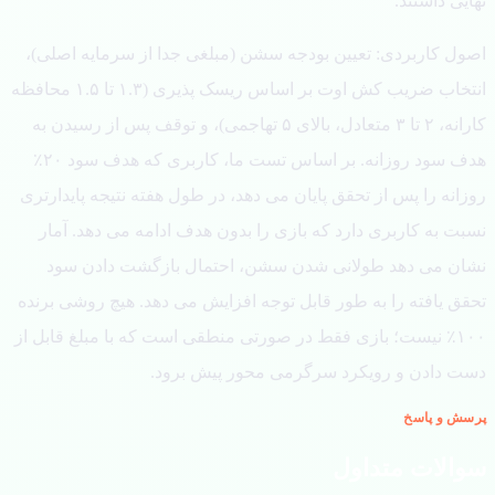
یی داشتند.
ول کاربردی: تعیین بودجه سشن (مبلغی جدا از سرمایه اصلی)،
انتخاب ضریب کش اوت بر اساس ریسک پذیری (۱.۳ تا ۱.۵ محافظه
کارانه، ۲ تا ۳ متعادل، بالای ۵ تهاجمی)، و توقف پس از رسیدن به
هدف سود روزانه. بر اساس تست ما، کاربری که هدف سود ۲۰٪
انه را پس از تحقق پایان می دهد، در طول هفته نتیجه پایدارتری
ت به کاربری دارد که بازی را بدون هدف ادامه می دهد. آمار
ان می دهد طولانی شدن سشن، احتمال بازگشت دادن سود
قق یافته را به طور قابل توجه افزایش می دهد. هیچ روشی برنده
۱۰۰٪ نیست؛ بازی فقط در صورتی منطقی است که با مبلغ قابل از
ت دادن و رویکرد سرگرمی محور پیش برود.
ش و پاسخ
الات متداول