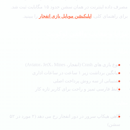
مصرف داده اینترنت در همان سشن حدود ۱۵ مگابایت ثبت شد.
ای راهنمای کلی،
اپلیکیشن موبایل بازی انفجار
را ببینید.
ایا و معایب واقعی لوکوبت
یا:
تنوع بازی های Crash (انفجار، Aviator، JetX، Mines)
میانگین برداشت زیر ۱ ساعت در ساعات اداری
پشتیبانی از سه روش پرداخت اصلی
رابط فارسی تمیز و راحت برای کاربر تازه کار
ایب:
گاهی هیکاپ سرور در دور انفجار رخ می دهد (۲ مورد در ۵۲
سشن)